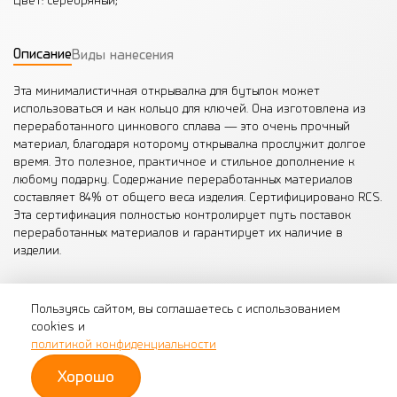
Цвет: серебряный;
Описание
Виды нанесения
Эта минималистичная открывалка для бутылок может
использоваться и как кольцо для ключей. Она изготовлена из
переработанного цинкового сплава — это очень прочный
материал, благодаря которому открывалка прослужит долгое
время. Это полезное, практичное и стильное дополнение к
любому подарку. Содержание переработанных материалов
составляет 84% от общего веса изделия. Сертифицировано RCS.
Эта сертификация полностью контролирует путь поставок
переработанных материалов и гарантирует их наличие в
изделии.
Пользуясь сайтом, вы соглашаетесь с использованием
cookies и
© 2026 Ucangifts
политикой конфиденциальности
Политика обработки персональных данных
Согласие на обработку персональных данных
Хорошо
Разработка сайта -
InterLabs