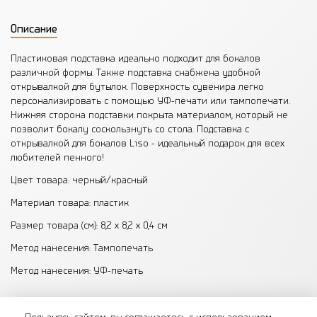
Описание
Пластиковая подставка идеально подходит для бокалов
различной формы. Также подставка снабжена удобной
открывалкой для бутылок. Поверхность сувенира легко
персонализировать с помощью УФ-печати или тампопечати.
Нижняя сторона подставки покрыта материалом, который не
позволит бокалу соскользнуть со стола. Подставка с
открывалкой для бокалов Liso - идеальный подарок для всех
любителей пенного!
Цвет товара: черный/красный
Материал товара: пластик
Размер товара (см): 8,2 х 8,2 х 0,4 см
Метод нанесения: Тампопечать
Метод нанесения: УФ-печать